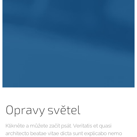
Opravy světel
Klikněte a můžete začít psát. Veritatis et quasi
architecto beatae vitae dicta sunt explicabo nemo